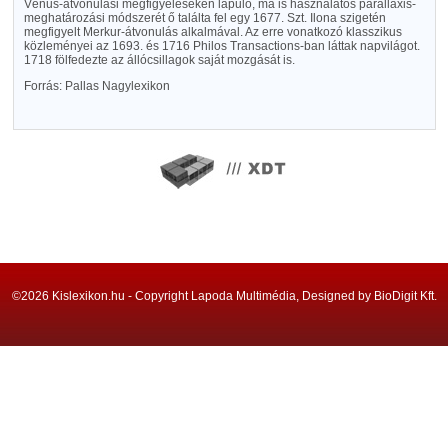
Vénus-átvonulási megfigyeléseken lapuló, ma is használatos parallaxis-
meghatározási módszerét ő találta fel egy 1677. Szt. Ilona szigetén
megfigyelt Merkur-átvonulás alkalmával. Az erre vonatkozó klasszikus
közleményei az 1693. és 1716 Philos Transactions-ban láttak napvilágot.
1718 fölfedezte az állócsillagok saját mozgását is.
Forrás: Pallas Nagylexikon
©2026 Kislexikon.hu - Copyright Lapoda Multimédia, Designed by BioDigit Kft.