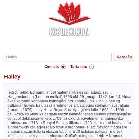
Címszó:
Tartalom:
Halley
(ejtsd: helle). Edmund, angol matematikus és csillagász, szül.
Haggerstonban (London mellett) 1656 okt. 29., megh. 1742. jan. 14. Husz
éves korában kormánya költségére Szt. Ilonára utazik, hol a déli ég
csillagjait figyeli. Ez utazás eredménye a Catalogus stellarum australium
(London 1679), mely H.-t a Royal Society tagjává tette. 1698. és 1699.
déli Afrika és Amerika partjain utazik földmágneses elemek összegyüjtése
céljából deklináció-térkép, 1703. az oxfordi egyetemen a matematika
professzora. 1713. a Roayal Society titkára s 1720. Hamsteed halála után
a greenwichi csillagvizsgáló royal astronomer-je lett. Newton módszere
alapján ő számította ki először több mint 20 üstökös pályáját, melyek
közül az ő nevét viselő periodikus üstökös a legismertebb. A Napnak