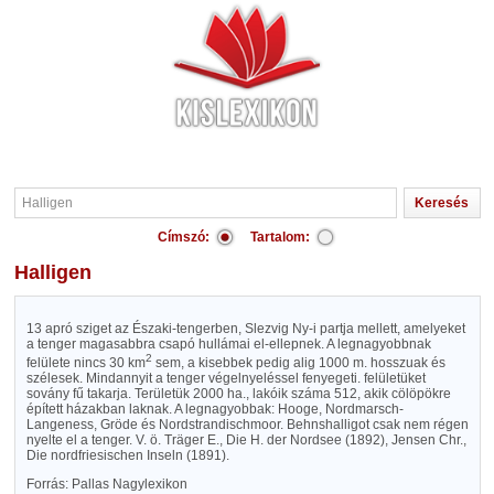
Címszó:
Tartalom:
Halligen
13 apró sziget az Északi-tengerben, Slezvig Ny-i partja mellett, amelyeket
a tenger magasabbra csapó hullámai el-ellepnek. A legnagyobbnak
2
felülete nincs 30 km
sem, a kisebbek pedig alig 1000 m. hosszuak és
szélesek. Mindannyit a tenger végelnyeléssel fenyegeti. felületüket
sovány fű takarja. Területük 2000 ha., lakóik száma 512, akik cölöpökre
épített házakban laknak. A legnagyobbak: Hooge, Nordmarsch-
Langeness, Gröde és Nordstrandischmoor. Behnshalligot csak nem régen
nyelte el a tenger. V. ö. Träger E., Die H. der Nordsee (1892), Jensen Chr.,
Die nordfriesischen Inseln (1891).
Forrás: Pallas Nagylexikon