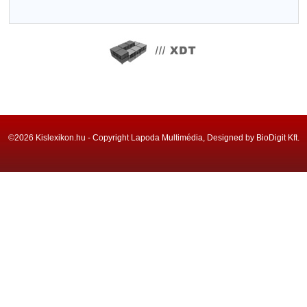
©2026 Kislexikon.hu - Copyright Lapoda Multimédia, Designed by BioDigit Kft.