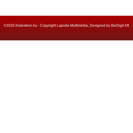
©2026 Kislexikon.hu - Copyright Lapoda Multimédia, Designed by BioDigit Kft.