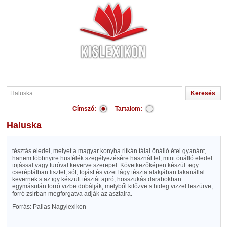
Címszó:
Tartalom:
Haluska
tésztás eledel, melyet a magyar konyha ritkán tálal önálló étel gyanánt,
hanem többnyire husfélék szegélyezésére használ fel; mint önálló eledel
tojással vagy turóval keverve szerepel. Következőképen készül: egy
cseréptálban lisztet, sót, tojást és vizet lágy tészta alakjában fakanállal
kevernek s az igy készült tésztát apró, hosszukás darabokban
egymásután forró vizbe dobálják, melyből kifőzve s hideg vizzel leszürve,
forró zsirban megforgatva adják az asztalra.
Forrás: Pallas Nagylexikon