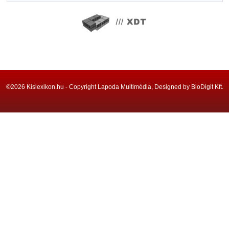
©2026 Kislexikon.hu - Copyright Lapoda Multimédia, Designed by BioDigit Kft.