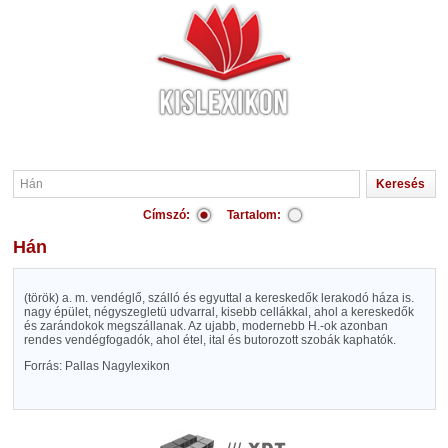
Címszó:
Tartalom:
Hán
(török) a. m. vendéglő, szálló és egyuttal a kereskedők lerakodó háza is.
nagy épület, négyszegletü udvarral, kisebb cellákkal, ahol a kereskedők
és zarándokok megszállanak. Az ujabb, modernebb H.-ok azonban
rendes vendégfogadók, ahol étel, ital és butorozott szobák kaphatók.
Forrás: Pallas Nagylexikon