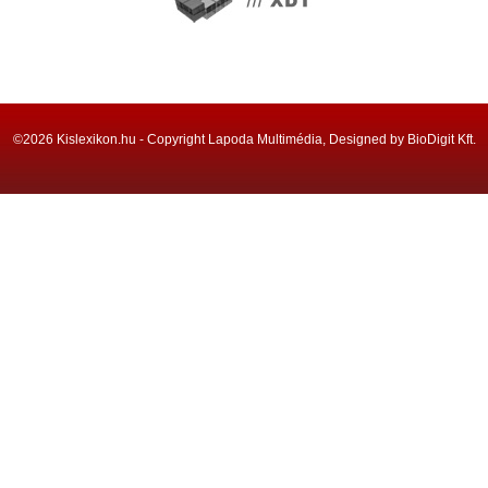
©2026 Kislexikon.hu - Copyright Lapoda Multimédia, Designed by BioDigit Kft.