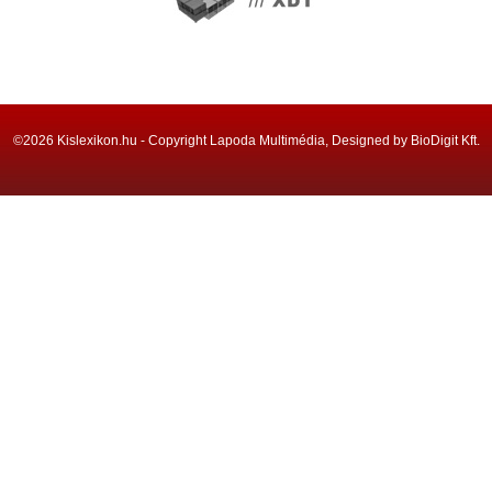
©2026 Kislexikon.hu - Copyright Lapoda Multimédia, Designed by BioDigit Kft.