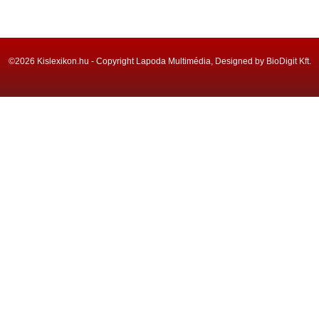
©2026 Kislexikon.hu - Copyright Lapoda Multimédia, Designed by BioDigit Kft.