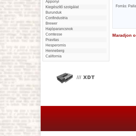
Apponyi
Forrás: Pal
Kiegészítő szolgálat
burunduk
Confindustria
Brewer
Hajóparancsnok
comtesse
Maradjon on
Pravitas
Hesperornis
Henneberg
California