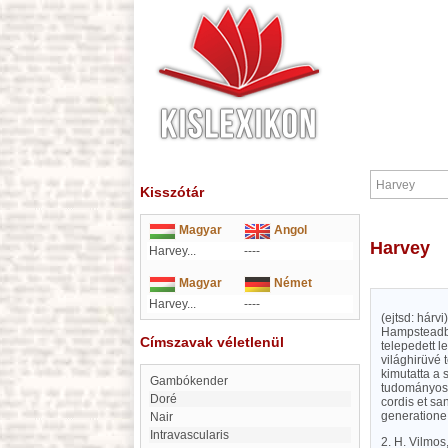
Kisszótár
Magyar
Angol
Harvey
Harvey...
----
Magyar
Német
Harvey...
----
(ejtsd: hárv
Hampsteadba
Címszavak véletlenül
telepedett l
világhirüvé 
kimutatta a 
Gambókender
tudományos 
Doré
cordis et sa
generatione
Nair
intravascularis
2. H. Vilmos