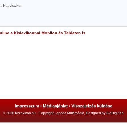
las Nagylexikon
line a Kislexikonnal Mobilon és Tableten is
Impresszum
•
Médiaajánlat
•
Visszajelzés küldése
© 2026 Kislexikon.hu - Copyright Lapoda Multimédia, Designed by BioDigit Kft.