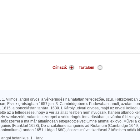
Címszó:
Tartalom:
i), 1. Vilmos, angol orvos, a vérkeringés halhatatlan felfedezője, szül. Folkstoneban
n, Essex grófságban 1657 jun. 3. Cambridgeben s Padovában tanult, azután Lo
e. 1615. a boncolástan tanára, 1630. I. Károly udvari orvosa, majd az orvosi kolleg
tette az a felfedezése, hogy a vér az állati testben nem nyugszik, hanem állandó k
sziv szerkezetét, valamint szerepét a vérkeringés fentartásában; továbbá ő bizonyít
módszerrel a ma már általánosan elfogadott elvet: Omne animal ex ovo. Művei a 
nguinis (Frankfurt 1628); De circulatione sanguinis ad Riolanum (Cambridge 1649,
 animalium (London 1651, Hága 1680); összes műveit kartársai 2 kötetben adták ki
, angol botanikus, 1. Harv.