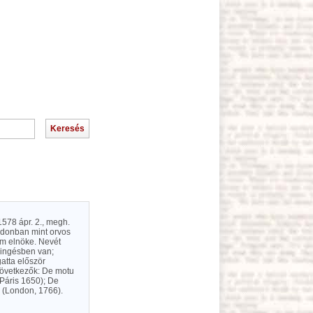
 1578 ápr. 2., megh.
ndonban mint orvos
ium elnöke. Nevét
eringésben van;
gatta először
következők: De motu
 Páris 1650); De
 (London, 1766).