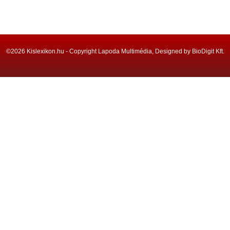
©2026 Kislexikon.hu - Copyright Lapoda Multimédia, Designed by BioDigit Kft.