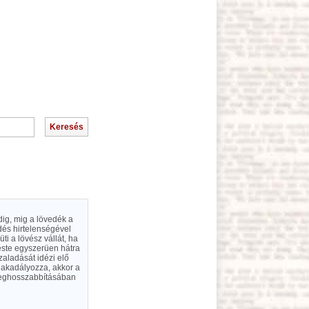
ig, mig a lövedék a
dés hirtelenségével
i a lövész vállát, ha
 teste egyszerüen hátra
zaladását idézi elő
gakadályozza, akkor a
 meghosszabbításában