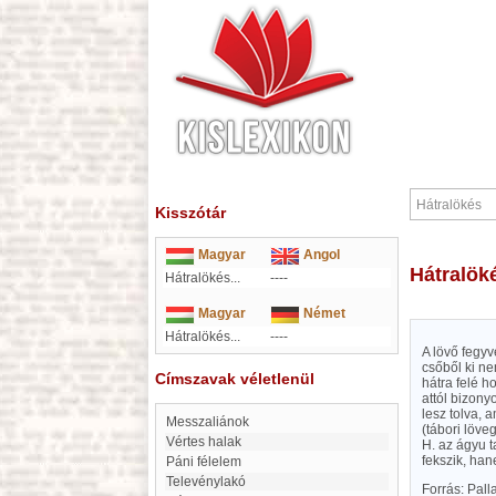
Kisszótár
Magyar
Angol
Hátralök
Hátralökés...
----
Magyar
Német
Hátralökés...
----
A lövő fegy
csőből ki ne
Címszavak véletlenül
hátra felé h
attól bizony
lesz tolva, 
Messzaliánok
(tábori löv
Vértes halak
H. az ágyu 
fekszik, ha
Páni félelem
Televénylakó
Forrás: Pal