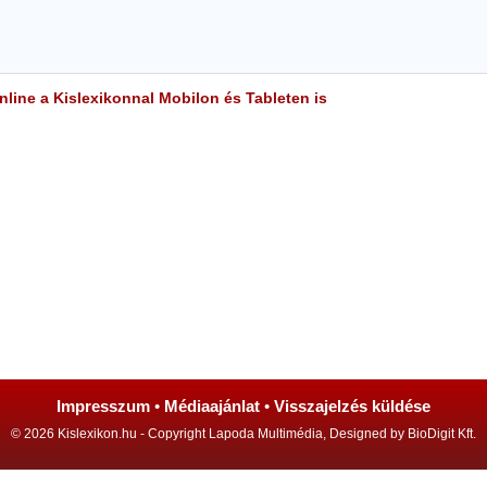
line a Kislexikonnal Mobilon és Tableten is
Impresszum
•
Médiaajánlat
•
Visszajelzés küldése
© 2026 Kislexikon.hu - Copyright Lapoda Multimédia, Designed by BioDigit Kft.