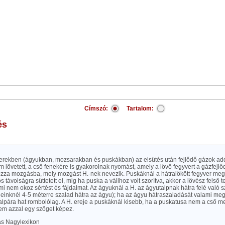
Címszó:
Tartalom:
és
verekben (ágyukban, mozsarakban és puskákban) az elsütés után fejlődő gázok add
m lövetett, a cső fenekére is gyakorolnak nyomást, amely a lövő fegyvert a gázfejlő
ozza mozgásba, mely mozgást H.-nek nevezik. Puskáknál a hátralökött fegyver megüt
os távolságra süttetett el, mig ha puska a vállhoz volt szorítva, akkor a lövész felső
ami nem okoz sértést és fájdalmat. Az ágyuknál a H. az ágyutalpnak hátra felé való s
egeinknél 4-5 méterre szalad hátra az ágyu); ha az ágyu hátraszaladását valami me
talpára hat rombolólag. A H. ereje a puskáknál kisebb, ha a puskatusa nem a cső
nem azzal egy szöget képez.
las Nagylexikon