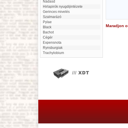
Nádasd
Hirlapirók nyugdijintézete
Gerinces mivelés
Szalmarázó
Pylae
Maradjon on
Black
Bachot
cégér
expensnota
Rynsburgiak
Trachylobium