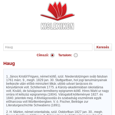
Címszó:
Tartalom:
Haug
1. János Kristóf Frigyes, német költő, szül. Niederstotzingen sváb faluban
1761 márc. 9., megh. 1829 jan. 30. Stuttgartban, hol jogi tanulmányainak
befejezte után előbb miniszteri titkár, utóbb udvari tanácsos és
könyvtárnok volt. Schillernek 1775. a Károly-akadémiában iskolatársa
volt. Kiváló, de tulságosan termékeny epigramm-költő. Hires Wahl ur nagy
orrára irt kétszáz epigrammja (1804). Válogatott költeményei 1827. és
1840. jelentek meg. A fölvilágosodás és szabadság eszméinek egyik
előharcosa volt Württembergben. V. ö. Fischer, Beiträge zur
Literaturgeschichte Schwabens (1891).
2. H. Márton, német orientalista, szül. Ostdorfban 1827 jan. 30., megh.