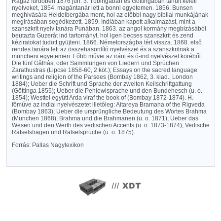
Ragaz fürdőben 1876 jun. 3. Tübingában és Göttingában tanult keleti
nyelveket, 1854. magántanár lett a bonni egyetemen. 1856. Bunsen
meghivására Heidelbergába ment, hol az előbbi nagy bibliai munkájának
megirásában segédkezett. 1859. Indiában kapott alkalmazást, mint a
szanszkrit nyelv tanára Punában. 1863. az angol kormány megbizásából
beutazta Guzerát ind tartományt, hol igen becses szanszkrit és zend
kéziratokat tudott gyüjteni. 1866. Németországba tért vissza. 1868. első
rendes tanára lett az összehasonlító nyelvészet és a szanszkritnak a
müncheni egyetemen. Főbb művei az iráni és ó-ind nyelvészet köréből:
Die fünf Gâthâs, oder Sammlungen von Liedern und Sprüchen
Zarathustras (Lipcse 1858-60, 2 köt.); Essays on the sacred language
writings and religion of the Parsees (Bombay 1862, 3. kiad., London
1884); Ueber die Schrift und Sprache der zweiten Keilschriftgattung
(Göttinga 1855); Ueber die Pehlewisprache und den Bundehesch (u. o.
1854); Westtel együtt Arda viraf the book of (Bombay 1872-1874). H.
főműve az indiai nyelvészetet illetőleg: Aitareya Bramana of the Rigveda
(Bombay 1863); Ueber die ursprüngliche Bedeutung des Wortes Brahma
(München 1868); Brahma und die Brahmanen (u. o. 1871); Ueber das
Wesen und den Werth des vedischen Accents (u. o. 1873-1874); Vedische
Rätselsfragen und Rätselsprüche (u. o. 1875).
Forrás: Pallas Nagylexikon