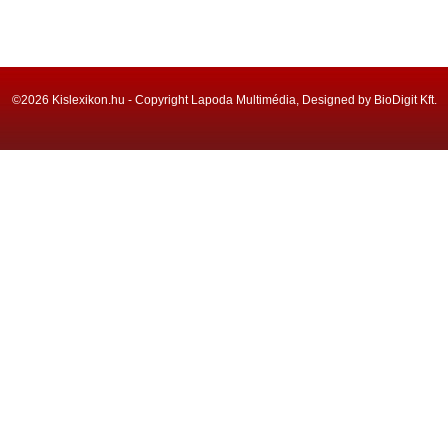
©2026 Kislexikon.hu - Copyright Lapoda Multimédia, Designed by BioDigit Kft.