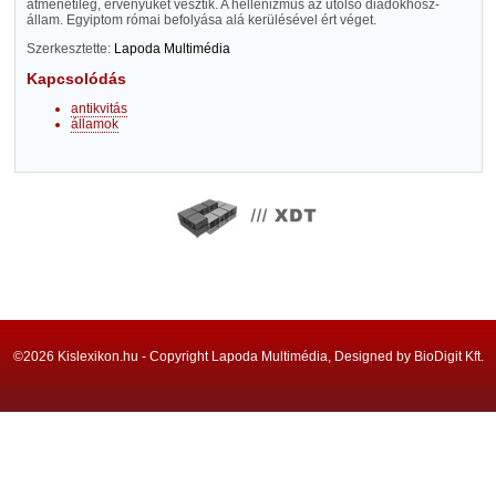
átmenetileg, érvényüket vesztik. A hellenizmus az utolsó diadokhosz-
állam. Egyiptom római befolyása alá kerülésével ért véget.
Szerkesztette:
Lapoda Multimédia
Kapcsolódás
antikvitás
államok
©2026 Kislexikon.hu - Copyright Lapoda Multimédia, Designed by BioDigit Kft.