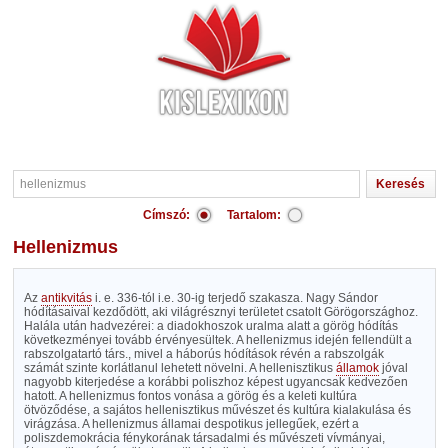
Címszó:
Tartalom:
hellenizmus
Az
antikvitás
i. e. 336-tól i.e. 30-ig terjedő szakasza. Nagy Sándor
hódításaival kezdődött, aki világrésznyi területet csatolt Görögországhoz.
Halála után hadvezérei: a diadokhoszok uralma alatt a görög hódítás
következményei tovább érvényesültek. A hellenizmus idején fellendült a
rabszolgatartó társ., mivel a háborús hódítások révén a rabszolgák
számát szinte korlátlanul lehetett növelni. A hellenisztikus
államok
jóval
nagyobb kiterjedése a korábbi poliszhoz képest ugyancsak kedvezően
hatott. A hellenizmus fontos vonása a görög és a keleti kultúra
ötvöződése, a sajátos hellenisztikus művészet és kultúra kialakulása és
virágzása. A hellenizmus államai despotikus jellegűek, ezért a
poliszdemokrácia fénykorának társadalmi és művészeti vívmányai,