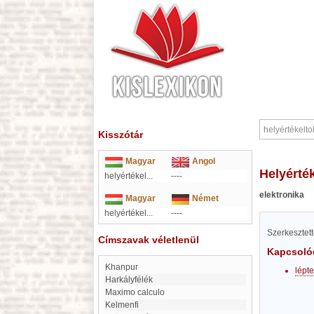
Kisszótár
Magyar
Angol
helyért
helyértékel...
----
elektronika
Magyar
Német
helyértékel...
----
Szerkesztet
Címszavak véletlenül
Kapcsoló
Khanpur
lépt
Harkályfélék
maximo calculo
Kelmenfi