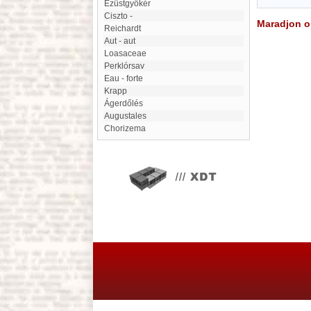
Ezüstgyökér
ciszto -
Maradjon on
Reichardt
Aut - aut
Loasaceae
Perklórsav
eau - forte
Krapp
Ágerdőlés
Augustales
Chorizema