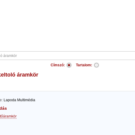
Címszó:
Tartalom:
ékeltoló áramkör
te:
Lapoda Multimédia
dás
etőáramkör