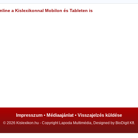
line a Kislexikonnal Mobilon és Tableten is
Impresszum
•
Médiaajánlat
•
Visszajelzés küldése
© 2026 Kislexikon.hu - Copyright Lapoda Multimédia, Designed by BioDigit Kft.