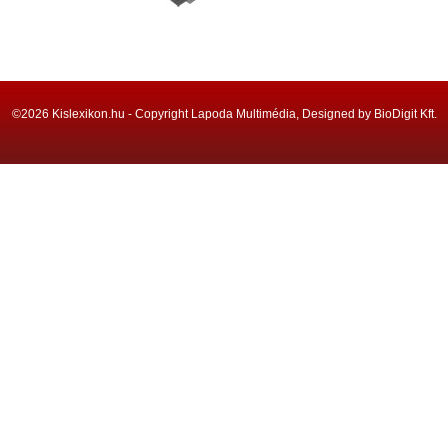
©2026 Kislexikon.hu - Copyright Lapoda Multimédia, Designed by BioDigit Kft.