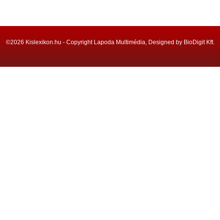
©2026 Kislexikon.hu - Copyright Lapoda Multimédia, Designed by BioDigit Kft.