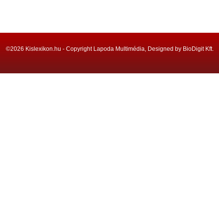
©2026 Kislexikon.hu - Copyright Lapoda Multimédia, Designed by BioDigit Kft.