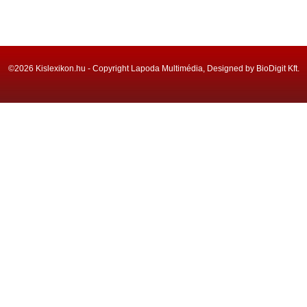
©2026 Kislexikon.hu - Copyright Lapoda Multimédia, Designed by BioDigit Kft.