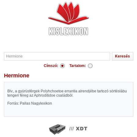
Címszó:
Tartalom:
Hermione
Blv., a gyürüsférgek Polyhchoetoe errantia alrendjébe tartozó sörtéslábu
tengeri féreg az Aphroditidoe családból.
Forrás: Pallas Nagylexikon