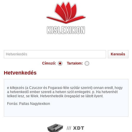
Címszó:
Tartalom:
Hetvenkedés
e kifejezés (a Czuczor és Fogarasi-féle szótár szerint) onnan eredt, hogy
a hetvenkedő ember szereti a hetven szót emlegetni. p. Ha hetvenhét
lelked lesz, se félek. Hetvenhetedik öregapád se látott ilyent.
Forrás: Pallas Nagylexikon