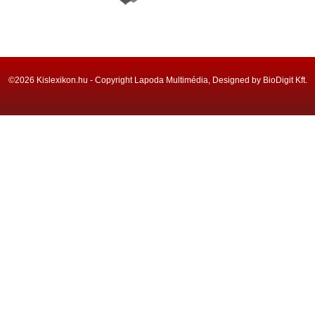
©2026 Kislexikon.hu - Copyright Lapoda Multimédia, Designed by BioDigit Kft.