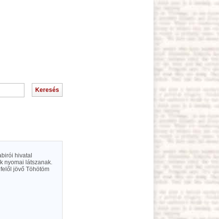
birói hivatal
ok nyomai látszanak.
felől jövő Töhötöm