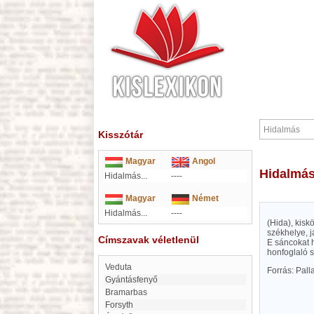
Kisszótár
Magyar
Angol
Hidalmá
Hidalmás...
----
Magyar
Német
Hidalmás...
----
(Hida), kisk
székhelye, j
Címszavak véletlenül
E sáncokat 
honfoglaló 
Veduta
Forrás: Pal
Gyántásfenyő
Bramarbas
Forsyth