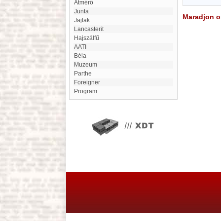
átmérő
Junta
Maradjon on
Jajlak
Lancasterit
Hajszálfű
AATI
Béla
Muzeum
Parthe
foreigner
program