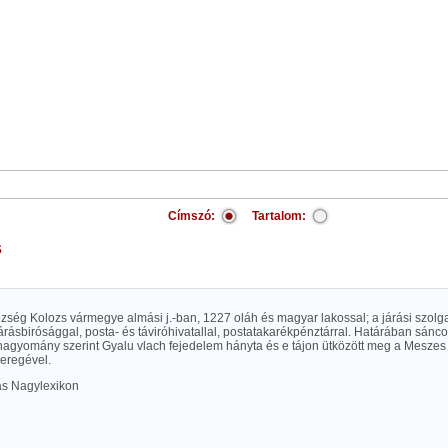
Címszó:
Tartalom:
s
özség Kolozs vármegye almási j.-ban, 1227 oláh és magyar lakossal; a járási szolga
árásbirósággal, posta- és táviróhivatallal, postatakarékpénztárral. Határában sánc
hagyomány szerint Gyalu vlach fejedelem hányta és e tájon ütközött meg a Meszes 
seregével.
las Nagylexikon