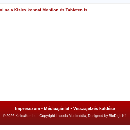
line a Kislexikonnal Mobilon és Tableten is
Impresszum
•
Médiaajánlat
•
Visszajelzés küldése
© 2026 Kislexikon.hu - Copyright Lapoda Multimédia, Designed by BioDigit Kft.