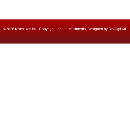
©2026 Kislexikon.hu - Copyright Lapoda Multimédia, Designed by BioDigit Kft.