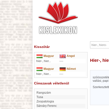
Kisszótár
Magyar
Angol
hier-, hi
hier-, hier...
----
Magyar
Német
hier-, hier...
----
szóösszetéte
vallási, papi
Címszavak véletlenül
Szerkesztet
Rangszám
Tusa
Zoopatologia
Sárváry Ferenc