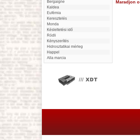
Bergaigne
Maradjon on
Kaldea
eufémia
Keresztelés
Monda
Késleltetési idő
Ródli
Kényszerítés
Hidrosztatikai mérleg
Happel
alla marcia