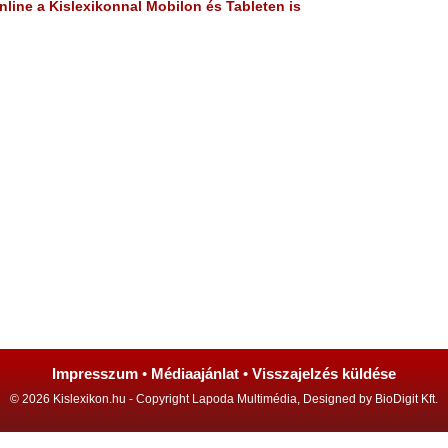
line a Kislexikonnal Mobilon és Tableten is
Impresszum
•
Médiaajánlat
•
Visszajelzés küldése
© 2026 Kislexikon.hu - Copyright Lapoda Multimédia, Designed by BioDigit Kft.