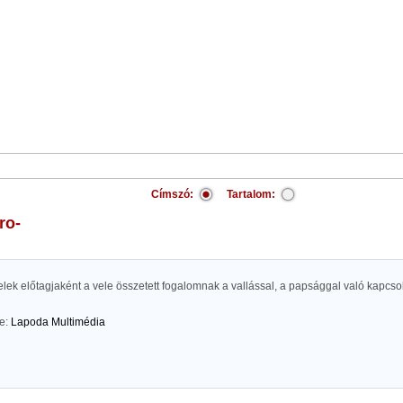
Címszó:
Tartalom:
ero-
lek előtagjaként a vele összetett fogalomnak a vallással, a papsággal való kapcsolat
te:
Lapoda Multimédia