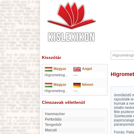
Kisszótár
Magyar
Angol
Higrome
Higrometrog...
----
Magyar
Német
Higrometrog...
----
önműködő mű
rajzolódik l
Címszavak véletlenül
hurnak a ned
relativ ned
féle pszikro
Hammacher
Szerkezete e
Perforálás
papirszalag
páranyomást
Tengerbőr
Marcali
Forrás: Pal