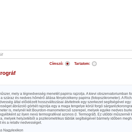
Címszó:
Tartalom:
trográf
szer, mely a légnedvesség menetét papirra rajzolja. A kievi obszervatoriumban fo
e a száraz és nedves hőmérő állása fényérzékeny papirra (fotopszikrometer). A Rich
vesség által előidézett hosszváltozásai átvitetnek egy szerkezet segítségével egy i
vességet ábrázoló görbét rajzolja egy a maga tengelye körül forgó sárgarézkorongr
meter is, melynél két Bourdon-manometercső szerepel, melyek egyike nedves burkol
gyébként az ilyen nevü termograféval azonos (l. Termográf). Ez utóbbi műszernél k
ra, melyek helyzetéből a pszikrometrikus táblák segítségével bármely időben megh
 és a relativ nedvességet.
las Nagylexikon