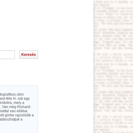
tografikus uton
ard-féle H.-nál egy
rótollra, mely a
a. Van még Richard-
attal van ellátva.
ét görbe rajzolódik a
atározhatjuk a