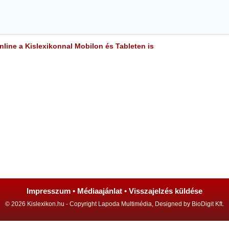
line a Kislexikonnal Mobilon és Tableten is
Impresszum
•
Médiaajánlat
•
Visszajelzés küldése
© 2026 Kislexikon.hu - Copyright Lapoda Multimédia, Designed by BioDigit Kft.