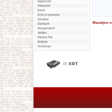
Aquincum
Hitelüzlet
Keret
error in persona
zenekar
Maradjon on
Danburit
Neugersdorf
Velites
Bárdos Pál
Bottyán
Honduras