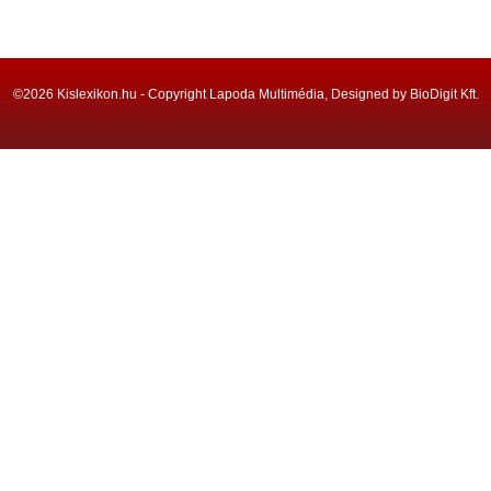
©2026 Kislexikon.hu - Copyright Lapoda Multimédia, Designed by BioDigit Kft.