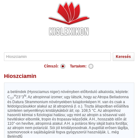
Címszó:
Tartalom:
Hioszciamin
a beléndek (Hyosciamus niger) növényben előforduló alkaloida; képlete:
H
N
C
23°3
. Az atropinnal izomer; ugy látszik, hogy az Atropa Belladonna
17
és Datura Strammonium növényekben tulajdonképen H. van és csak a
feldolgozásukkor alakul az át atropinná (l. o.). Tiszta állapotban előállítva
szintelen selyemfényü kristálykákból áll; op. 108,5 °C. Az atropinhoz
hasonló kémiai s fiziologiai hatásu; ugy mint az atropin a sósavval való
hevitéskor elbomlik, tropin és tropasav képződik. A H., hosszabb időn át
110°-on hevítve, atropinná alakul. A H. a poláros fény sikját balra fordítja;
az atropin nem polarizál. Sói jól kristályosodnak. A pupillát erősen tágítja,
szemorvosok e sajátságánál fogva gyógyszerül használják. L. még
Beléndfű