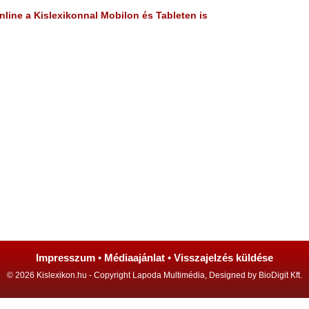
line a Kislexikonnal Mobilon és Tableten is
Impresszum
•
Médiaajánlat
•
Visszajelzés küldése
© 2026 Kislexikon.hu - Copyright Lapoda Multimédia, Designed by BioDigit Kft.