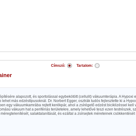
Címszó:
Tartalom:
rainer
lehet más edzéstípusoknál. Dr. Norbert Egger, osztrák tudós fejlesztette ki a Hypox
en egy vákuumkamrába rejtett kerékpár, ahol a zsírégető edzést biciklizéssel kell
mású vákuum hat a perifériás területekre, amely lehetővé teszi ezen testrészek, s
, méregtelenítését, salaktalanítását, és ezáltal a zsírsejtek méreteinek csökkentését 