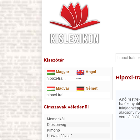
Kisszótár
Magyar
Angol
hipoxi-t
hipoxi-trai...
----
Magyar
Német
hipoxi-trai...
----
A női test felépítésére alapozott, és sportolással egybekötött (cellulit) vákuumterápia. A Hypoxi edzés sokkal
hatékonyabb 
Címszavak véletlenül
tulajdonképp
alacsony nyo
vérellátását
memorizál
Diesterweg
kimonó
Huszka József