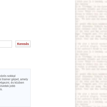
i trainer gépet, amely
 végezni, és közben
zövetek jobb
is.