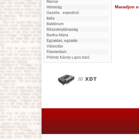
Marvar
Maradjon on
Himvirág
Gazella - expedició
Italia
Baktérium
Részvénytársaság
Bartha Mária
egzaktan, egzakte
választás
filamentum
Pöllnitz Károly Lajos báró