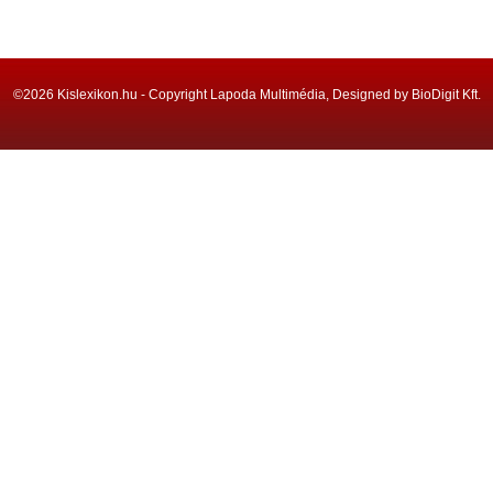
©2026 Kislexikon.hu - Copyright Lapoda Multimédia, Designed by BioDigit Kft.