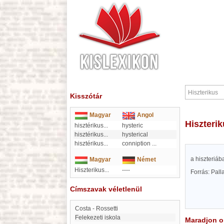
Kisszótár
Magyar
Angol
Hiszteri
hisztérikus
...
hysteric
hisztérikus
...
hysterical
hisztérikus
...
conniption
...
a hiszteriáb
Magyar
Német
Hiszterikus...
----
Forrás: Pal
Címszavak véletlenül
Costa - Rossetti
Felekezeti iskola
Maradjon on