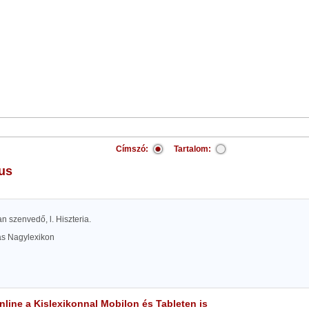
Címszó:
Tartalom:
kus
an szenvedő, l. Hiszteria.
las Nagylexikon
line a Kislexikonnal Mobilon és Tableten is