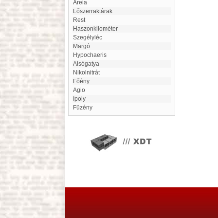
Areia
Lőszerraktárak
Rest
Haszonkilométer
Szegélyléc
margó
Hypochaeris
Alsógatya
Nikolnitrát
Főény
Agio
Ipoly
Füzény