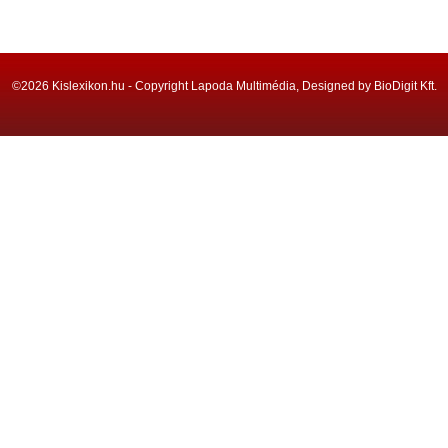
©2026 Kislexikon.hu - Copyright Lapoda Multimédia, Designed by BioDigit Kft.