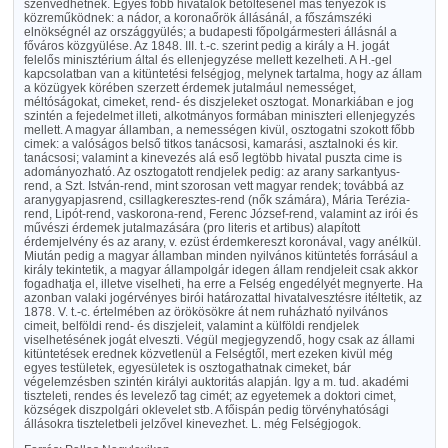
szenvedhetnek. Egyes főbb hivatalok betöltésénél más tényezők is
közreműködnek: a nádor, a koronaőrök állásánál, a főszámszéki
elnökségnél az országgyülés; a budapesti főpolgármesteri állásnál a
főváros közgyülése. Az 1848. III. t.-c. szerint pedig a király a H. jogát
felelős minisztérium által és ellenjegyzése mellett kezelheti. A H.-gel
kapcsolatban van a kitüntetési felségjog, melynek tartalma, hogy az állam
a közügyek körében szerzett érdemek jutalmául nemességet,
méltóságokat, cimeket, rend- és diszjeleket osztogat. Monarkiában e jog
szintén a fejedelmet illeti, alkotmányos formában miniszteri ellenjegyzés
mellett. A magyar államban, a nemességen kivül, osztogatni szokott főbb
cimek: a valóságos belső titkos tanácsosi, kamarási, asztalnoki és kir.
tanácsosi; valamint a kinevezés alá eső legtöbb hivatal puszta cime is
adományozható. Az osztogatott rendjelek pedig: az arany sarkantyus-
rend, a Szt. István-rend, mint szorosan vett magyar rendek; továbbá az
aranygyapjasrend, csillagkeresztes-rend (nők számára), Mária Terézia-
rend, Lipót-rend, vaskorona-rend, Ferenc József-rend, valamint az irói és
művészi érdemek jutalmazására (pro literis et artibus) alapított
érdemjelvény és az arany, v. ezüst érdemkereszt koronával, vagy anélkül.
Miután pedig a magyar államban minden nyilvános kitüntetés forrásául a
király tekintetik, a magyar állampolgár idegen állam rendjeleit csak akkor
fogadhatja el, illetve viselheti, ha erre a Felség engedélyét megnyerte. Ha
azonban valaki jogérvényes birói határozattal hivatalvesztésre itéltetik, az
1878. V. t.-c. értelmében az örökösökre át nem ruházható nyilvános
cimeit, belföldi rend- és diszjeleit, valamint a külföldi rendjelek
viselhetésének jogát elveszti. Végül megjegyzendő, hogy csak az állami
kitüntetések erednek közvetlenül a Felségtől, mert ezeken kivül még
egyes testületek, egyesületek is osztogathatnak cimeket, bár
végelemzésben szintén királyi auktoritás alapján. Igy a m. tud. akadémi
tiszteleti, rendes és levelező tag cimét; az egyetemek a doktori cimet,
községek diszpolgári oklevelet stb. A főispán pedig törvényhatósági
állásokra tiszteletbeli jelzővel kinevezhet. L. még Felségjogok.