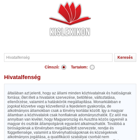
Címszó:
Tartalom:
Hivatalfenség
általában azt jelenti, hogy az állami minden közhivatalnak és hatóságnak
forrása; őtet illeti a hivatalok szervezése, betöltése, változtatása,
ellenőrzése, valamint a hatáskörök megállapítása. Monarkiákban e
jogokat közvetve vagy közvetlenül a fejedelem gyakorolja, de
alkotmányos államokban csak a törvény korlátai között. Igy a magyar
államban a közhivatalok csak honfiaknak adományozhatók. Ez alól ma
annyiban van kivétel, hogy Magyarország és Ausztria közös ügyeinél a
magyar és osztrák állampolgárok egyaránt alkalmazhatók. Továbbá a
biróságoknak a törvényben megállapított szervezete, rendje és
függetlensége, valamint a törvényhatóságoknak és községeknek
alkotmányos jogállása, a qualifikáció szabályai csorbát nem