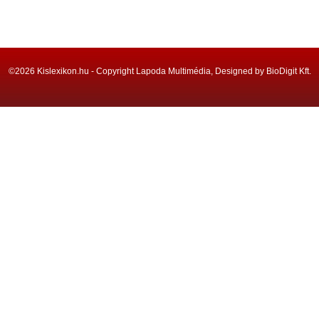
©2026 Kislexikon.hu - Copyright Lapoda Multimédia, Designed by BioDigit Kft.