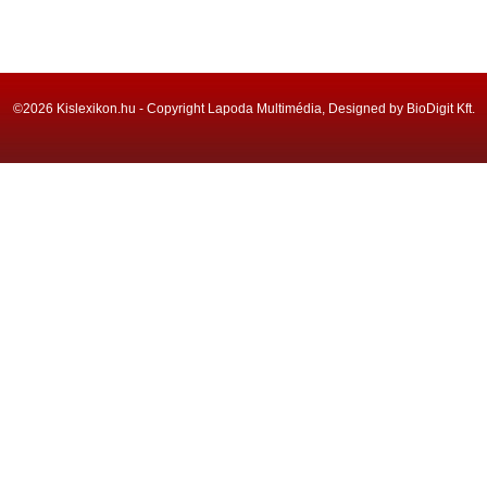
©2026 Kislexikon.hu - Copyright Lapoda Multimédia, Designed by BioDigit Kft.