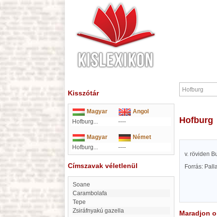
Kisszótár
Magyar
Angol
Hofburg
Hofburg...
----
Magyar
Német
Hofburg...
----
v. röviden B
Címszavak véletlenül
Forrás: Pal
Soane
Carambolafa
Tepe
zsiráfnyakú gazella
Maradjon on