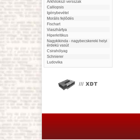
arkhilokszi versszak
Calliopsis
Igénybevétel
Morális fejlôdés
Fischart
Viaszhártya
hiperkritikus
Nagykikinda - nagybecskereki helyi
érdekü vasút
Csirahólyag
Schnierer
Ludovika