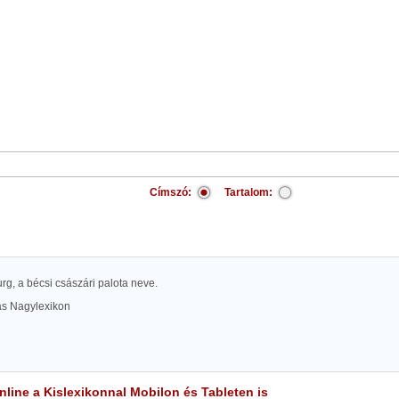
Címszó:
Tartalom:
urg, a bécsi császári palota neve.
las Nagylexikon
line a Kislexikonnal Mobilon és Tableten is