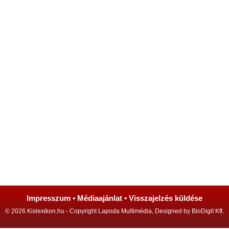
Impresszum
•
Médiaajánlat
•
Visszajelzés küldése
© 2026 Kislexikon.hu - Copyright Lapoda Multimédia, Designed by BioDigit Kft.