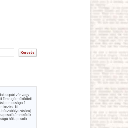
taktuspárt zár vagy
ett fémrugó működteti
ási pontossága 1...
tkezést. Ki-,
k hőszabályozására).
hőkapcsoló áramkörök
osságú hőkapcsoló