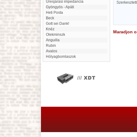
üresjárási impedancia
Szerkesztet
Gyöngyös - Apáti
Heti Posta
Beck
Gott sei Dank!
Knéz
Maradjon on
Olekminszk
Anguilla
Rubin
Avalos
Hólyagbomlaszok