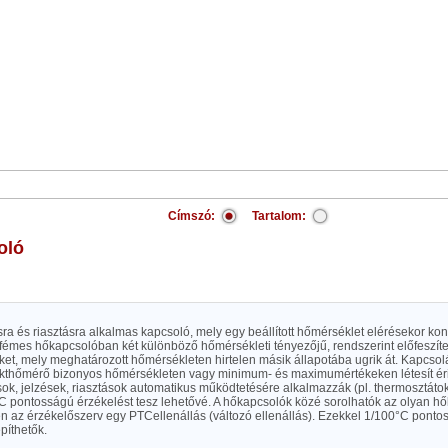
Címszó:
Tartalom:
oló
a és riasztásra alkalmas kapcsoló, mely egy beállított hőmérséklet elérésekor kon
rfémes hőkapcsolóban két különböző hőmérsékleti tényezőjű, rendszerint előfeszít
ket, mely meghatározott hőmérsékleten hirtelen másik állapotába ugrik át. Kapcsol
akthőmérő bizonyos hőmérsékleten vagy minimum- és maximumértékeken létesít érin
ok, jelzések, riasztások automatikus működtetésére alkalmazzák (pl. thermosztáto
 °C pontosságú érzékelést tesz lehetővé. A hőkapcsolók közé sorolhatók az olyan 
en az érzékelőszerv egy PTCellenállás (változó ellenállás). Ezekkel 1/100°C pont
píthetők.