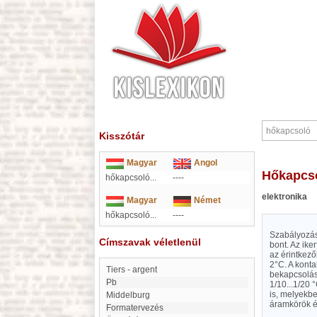
Kisszótár
Magyar
Angol
hőkapcs
hőkapcsoló...
----
elektronika
Magyar
Német
hőkapcsoló...
----
Szabályozásr
Címszavak véletlenül
bont. Az ike
az érintkező
2°C. A kont
Tiers - argent
bekapcsolás
Pb
1/10...1/20
is, melyekb
Middelburg
áramkörök é
formatervezés