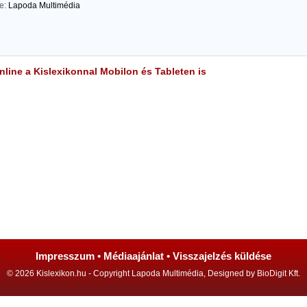
te:
Lapoda Multimédia
line a Kislexikonnal Mobilon és Tableten is
Impresszum
•
Médiaajánlat
•
Visszajelzés küldése
© 2026 Kislexikon.hu - Copyright Lapoda Multimédia, Designed by BioDigit Kft.