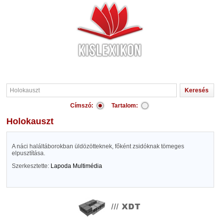
Címszó:
Tartalom:
Holokauszt
A náci haláltáborokban üldözötteknek, főként zsidóknak tömeges
elpusztítása.
Szerkesztette:
Lapoda Multimédia