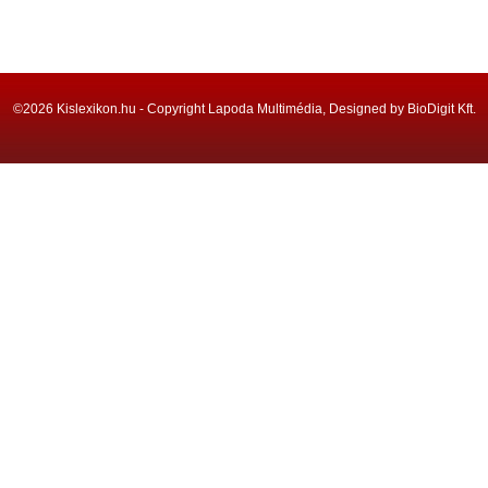
©2026 Kislexikon.hu - Copyright Lapoda Multimédia, Designed by BioDigit Kft.