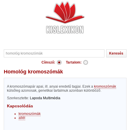
Címszó:
Tartalom:
homológ kromoszómák
A kromoszómapár apai, ill. anyai eredetű tagjai. Ezek a
kromoszómák
külsőleg azonosak, genetikai tartalmuk azonban különböző.
Szerkesztette:
Lapoda Multimédia
Kapcsolódás
kromoszómák
allél