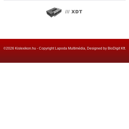
©2026 Kislexikon.hu - Copyright Lapoda Multimédia, Designed by BioDigit Kft.