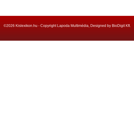
©2026 Kislexikon.hu - Copyright Lapoda Multimédia, Designed by BioDigit Kft.