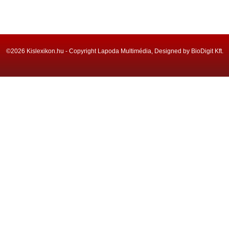
©2026 Kislexikon.hu - Copyright Lapoda Multimédia, Designed by BioDigit Kft.