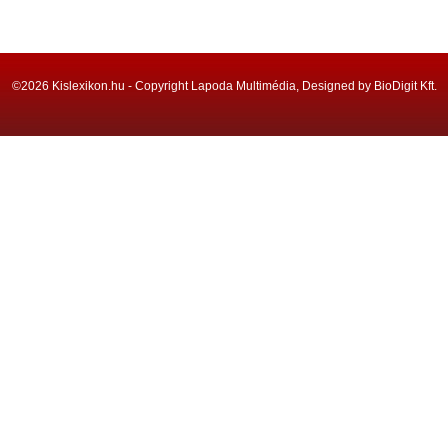
©2026 Kislexikon.hu - Copyright Lapoda Multimédia, Designed by BioDigit Kft.