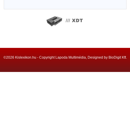
©2026 Kislexikon.hu - Copyright Lapoda Multimédia, Designed by BioDigit Kft.