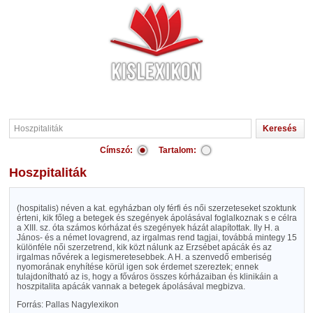
Címszó:
Tartalom:
Hoszpitaliták
(hospitalis) néven a kat. egyházban oly férfi és női szerzeteseket szoktunk
érteni, kik főleg a betegek és szegények ápolásával foglalkoznak s e célra
a XIII. sz. óta számos kórházat és szegények házát alapítottak. Ily H. a
János- és a német lovagrend, az irgalmas rend tagjai, továbbá mintegy 15
különféle női szerzetrend, kik közt nálunk az Erzsébet apácák és az
irgalmas nővérek a legismeretesebbek. A H. a szenvedő emberiség
nyomorának enyhítése körül igen sok érdemet szereztek; ennek
tulajdonítható az is, hogy a főváros összes kórházaiban és klinikáin a
hoszpitalita apácák vannak a betegek ápolásával megbizva.
Forrás: Pallas Nagylexikon