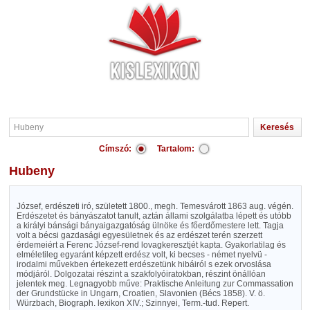
Címszó:
Tartalom:
Hubeny
József, erdészeti iró, született 1800., megh. Temesvárott 1863 aug. végén.
Erdészetet és bányászatot tanult, aztán állami szolgálatba lépett és utóbb
a királyi bánsági bányaigazgatóság ülnöke és főerdőmestere lett. Tagja
volt a bécsi gazdasági egyesületnek és az erdészet terén szerzett
érdemeiért a Ferenc József-rend lovagkeresztjét kapta. Gyakorlatilag és
elméletileg egyaránt képzett erdész volt, ki becses - német nyelvü -
irodalmi művekben értekezett erdészetünk hibáiról s ezek orvoslása
módjáról. Dolgozatai részint a szakfolyóiratokban, részint önállóan
jelentek meg. Legnagyobb műve: Praktische Anleitung zur Commassation
der Grundstücke in Ungarn, Croatien, Slavonien (Bécs 1858). V. ö.
Würzbach, Biograph. lexikon XIV.; Szinnyei, Term.-tud. Repert.