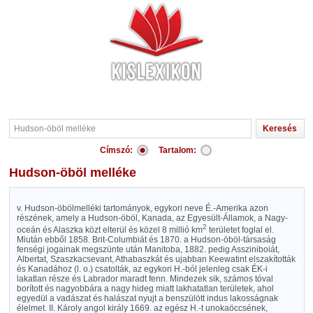
Címszó:
Tartalom:
Hudson-öböl melléke
v. Hudson-öbölmelléki tartományok, egykori neve É.-Amerika azon
részének, amely a Hudson-öböl, Kanada, az Egyesült-Államok, a Nagy-
2
oceán és Alaszka közt elterül és közel 8 millió km
területet foglal el.
Miután ebből 1858. Brit-Columbiát és 1870. a Hudson-öböl-társaság
fenségi jogainak megszünte után Manitoba, 1882. pedig Assziniboiát,
Albertat, Szaszkacsevant, Athabaszkát és ujabban Keewatint elszakították
és Kanadához (l. o.) csatolták, az egykori H.-ból jelenleg csak ÉK-i
lakatlan része és Labrador maradt fenn. Mindezek sik, számos tóval
borított és nagyobbára a nagy hideg miatt lakhatatlan területek, ahol
egyedül a vadászat és halászat nyujt a benszülött indus lakosságnak
élelmet. II. Károly angol király 1669. az egész H.-t unokaöccsének,