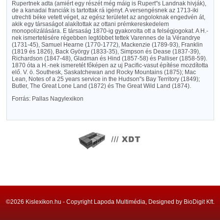
Rupertnek adta (amiért egy részét még máig is Rupert"s Landnak hivják),
de a kanadai franciák is tartottak rá igényt. A versengésnek az 1713-iki
utrechti béke vetett véget, az egész területet az angoloknak engedvén át,
akik egy társaságot alakítottak az ottani prémkereskedelem
monopolizálására. E társaság 1870-ig gyakorolta ott a felségjogokat. A H.-
nek ismertetésére régebben legtöbbet tettek Varennes de la Vérandrye
(1731-45), Samuel Hearne (1770-1772), Mackenzie (1789-93), Franklin
(1819 és 1826), Back György (1833-35), Simpson és Dease (1837-39),
Richardson (1847-48), Gladman és Hind (1857-58) és Palliser (1858-59).
1870 óta a H.-nek ismeretét főképen az uj Pacific-vasut építése mozdította
elő. V. ö. Southesk, Saskatchewan and Rocky Mountains (1875); Mac
Lean, Notes of a 25 years service in the Hudson"s Bay Territory (1849);
Butler, The Great Lone Land (1872) és The Great Wild Land (1874).
Forrás: Pallas Nagylexikon
©2026 Kislexikon.hu - Copyright Lapoda Multimédia, Designed by BioDigit Kft.