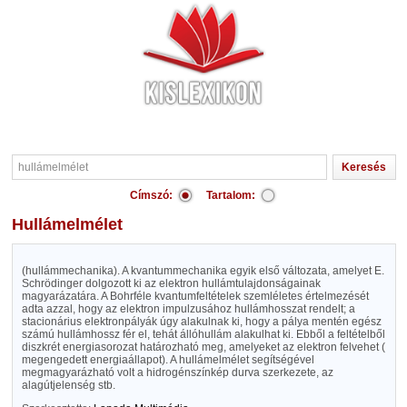
Címszó:
Tartalom:
hullámelmélet
(hullámmechanika). A kvantummechanika egyik első változata, amelyet E.
Schrödinger dolgozott ki az elektron hullámtulajdonságainak
magyarázatára. A Bohrféle kvantumfeltételek szemléletes értelmezését
adta azzal, hogy az elektron impulzusához hullámhosszat rendelt; a
stacionárius elektronpályák úgy alakulnak ki, hogy a pálya mentén egész
számú hullámhossz fér el, tehát állóhullám alakulhat ki. Ebből a feltételből
diszkrét energiasorozat határozható meg, amelyeket az elektron felvehet (
megengedett energiaállapot). A hullámelmélet segítségével
megmagyarázható volt a hidrogénszínkép durva szerkezete, az
alagútjelenség stb.