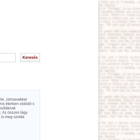
le, zsirsavakkal
yos éterben oldódó s
 hulláknak
. Az összes lágy
 is meg szokta