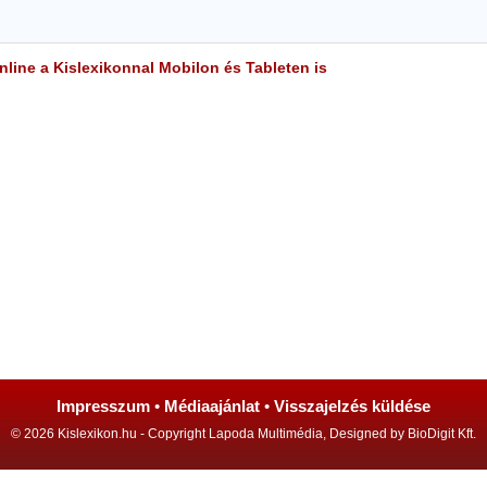
line a Kislexikonnal Mobilon és Tableten is
Impresszum
•
Médiaajánlat
•
Visszajelzés küldése
© 2026 Kislexikon.hu - Copyright Lapoda Multimédia, Designed by BioDigit Kft.