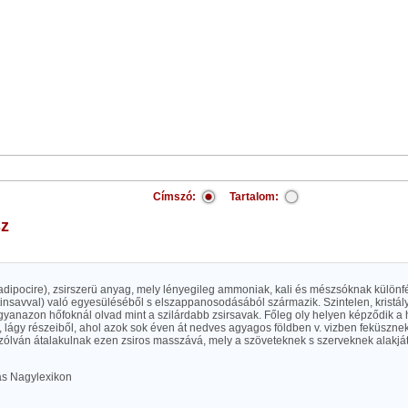
Címszó:
Tartalom:
sz
 (adipocire), zsirszerü anyag, mely lényegileg ammoniak, kali és mészsóknak különfé
tinsavval) való egyesüléséből s elszappanosodásából származik. Szintelen, kristál
gyanazon hőfoknál olvad mint a szilárdabb zsirsavak. Főleg oly helyen képződik a
 lágy részeiből, ahol azok sok éven át nedves agyagos földben v. vizben feküsznek
zólván átalakulnak ezen zsiros masszává, mely a szöveteknek s szerveknek alakját
las Nagylexikon