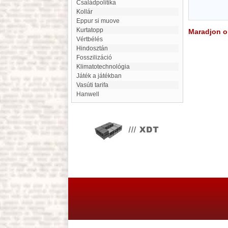
Családpolitika
Kollár
eppur si muove
Kurtatopp
Maradjon on
Vértbélés
Hindosztán
fosszilizáció
klimatotechnológia
játék a játékban
Vasúti tarifa
Hanwell