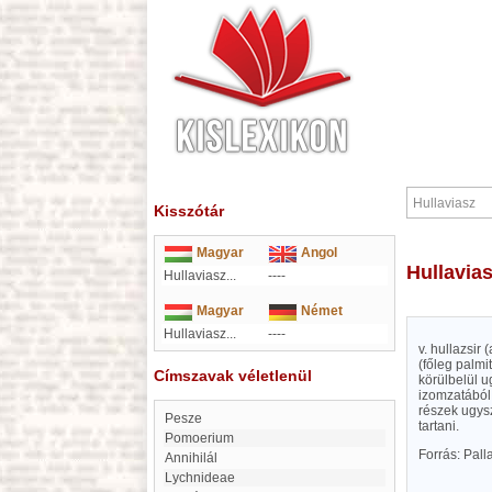
Kisszótár
Magyar
Angol
Hullavia
Hullaviasz...
----
Magyar
Német
Hullaviasz...
----
v. hullazsir
(főleg palmi
Címszavak véletlenül
körülbelül u
izomzatából,
részek ugys
Pesze
tartani.
Pomoerium
Forrás: Pal
Annihilál
Lychnideae