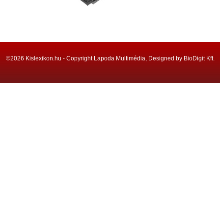
©2026 Kislexikon.hu - Copyright Lapoda Multimédia, Designed by BioDigit Kft.