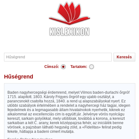
Címszó:
Tartalom:
Hűségrend
Baden nagyhercegségi érdemrend, melyet Vilmos baden-durlachi őrgróf
1715. alapított. 1803. Károly Frigyes őrgróf egy ujabb osztályt, a
parancsnokit csatolta hozzá, 1840. a rend uj alapszabályokat nyert. Ez
utóbbi szabályok értelmében a rendelet a nagyhercegi ház tagjai, idegen
fejedelmek és a legmagasabb állam hivatalnokok nyerhetik, kiknek ez
alkalommal az excellenciás cim is együtt jár. Jelvénye vörös nyolcágu
kereszt, sarkain golyókkal, mely utóbbiak, továbbá a korona, a kereszt
sarkaiban a két C. arany, kerek középpajzsa fehér, az iniciálék benne
vörösek, a pajzsban látható hegység zöld, a «Fidelitas» felirat pedig
fekete, hátlapja a badeni cimert mutatja.