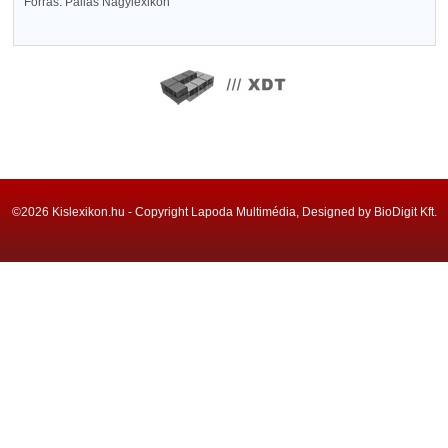
Forrás: Pallas Nagylexikon
©2026 Kislexikon.hu - Copyright Lapoda Multimédia, Designed by BioDigit Kft.