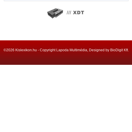
©2026 Kislexikon.hu - Copyright Lapoda Multimédia, Designed by BioDigit Kft.