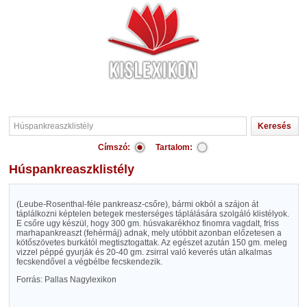
Címszó:
Tartalom:
Húspankreaszklistély
(Leube-Rosenthal-féle pankreasz-csőre), bármi okból a szájon át
táplálkozni képtelen betegek mesterséges táplálására szolgáló klistélyok.
E csőre ugy készül, hogy 300 gm. húsvakarékhoz finomra vagdalt, friss
marhapankreaszt (fehérmáj) adnak, mely utóbbit azonban előzetesen a
kötőszövetes burkától megtisztogattak. Az egészet azután 150 gm. meleg
vizzel péppé gyurják és 20-40 gm. zsirral való keverés után alkalmas
fecskendővel a végbélbe fecskendezik.
Forrás: Pallas Nagylexikon