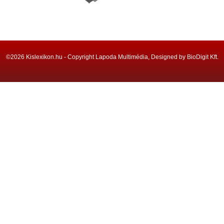
©2026 Kislexikon.hu - Copyright Lapoda Multimédia, Designed by BioDigit Kft.