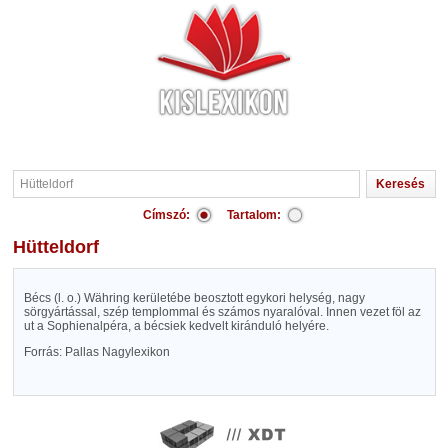
Címszó:
Tartalom:
Hütteldorf
Bécs (l. o.) Währing kerületébe beosztott egykori helység, nagy
sörgyártással, szép templommal és számos nyaralóval. Innen vezet föl az
ut a Sophienalpéra, a bécsiek kedvelt kiránduló helyére.
Forrás: Pallas Nagylexikon