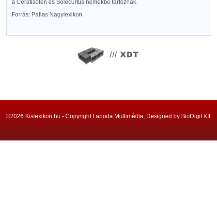
a Ceratisolen és Solecurtus nemekbe tartoznak.
Forrás: Pallas Nagylexikon
©2026 Kislexikon.hu - Copyright Lapoda Multimédia, Designed by BioDigit Kft.