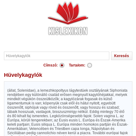
Címszó:
Tartalom:
Hüvelykagylók
(állat, Solenidae), a lemezhkopoltyus lágytestüek osztályának Siphoniata
rendjében egy különálló család erősen megnyult kagylóhéjakkal, melyek
mindkét végükön összeütközők; a kagylózárak fogasak és külső
ligamentumuk is van; köpenyük csak elől és hátul nyitott, egyebütt
összenőtt, siphójuk vagy rövid és összenőtt, vagy hosszu és szabad;
lábaik hosszuak, vastagok, bisszuszmirigy nélkül. Eddig mintegy 70 élő
és 80 kihalt faj ismeretes. Legközönségesebb fajok: Solen vagina L. az
Európa, körüli tengerekben; az Eusis eusis L. Európa és Észak-Amerika
keleti partjain; Eusis siliqua L. Európa minden homokos partján és Észak-
Amerikában; Velencében és Triestben capa longa, Nápolyban és
Sziciliában pedig cannolichio néven kerül a piacra. További európai fajok