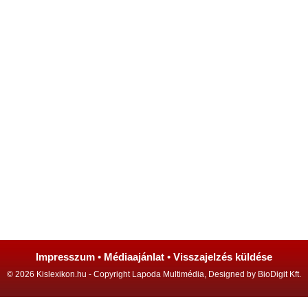
Impresszum
•
Médiaajánlat
•
Visszajelzés küldése
© 2026 Kislexikon.hu - Copyright Lapoda Multimédia, Designed by BioDigit Kft.