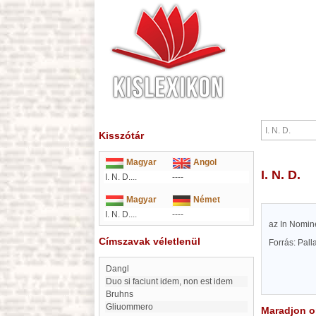
Kisszótár
Magyar
Angol
I. N. D.
I. N. D....
----
Magyar
Német
I. N. D....
----
az In Nomine
Címszavak véletlenül
Forrás: Pal
Dangl
Duo si faciunt idem, non est idem
Bruhns
gliuommero
Maradjon on