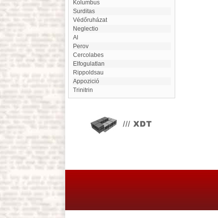
Kolumbus
Surditas
Védőruházat
Neglectio
Al
Perov
Cercolabes
Elfogulatlan
Rippoldsau
Appozició
Trinitrin